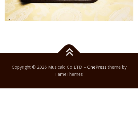
Copyright © 2026 Musicald Co,LTD
–
OnePress
theme by
FameThemes