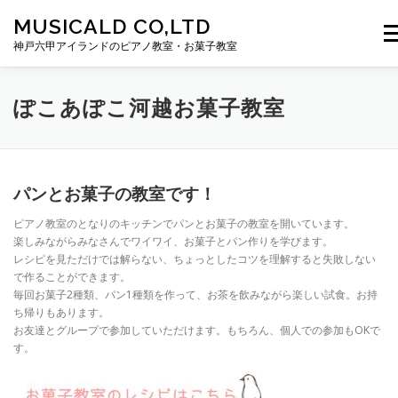
コンテンツへスキップ
MUSICALD CO,LTD
メ
神戸六甲アイランドのピアノ教室・お菓子教室
HOME
ぽこあぽこ河越音楽教室
ぽこあぽこ河越お菓子教室
ぽこあぽこ河越お菓子教室
MUSICALD
CONTACT
パンとお菓子の教室です！
ピアノ教室のとなりのキッチンでパンとお菓子の教室を開いています。
楽しみながらみなさんでワイワイ、お菓子とパン作りを学びます。
レシピを見ただけでは解らない、ちょっとしたコツを理解すると失敗しない
で作ることができます。
毎回お菓子2種類、パン1種類を作って、お茶を飲みながら楽しい試食。お持
ち帰りもあります。
お友達とグループで参加していただけます。もちろん、個人での参加もOKで
す。