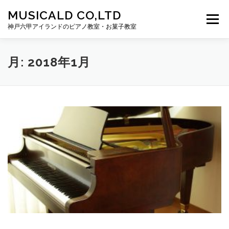
コンテンツへスキップ
MUSICALD CO,LTD
メニュー
神戸六甲アイランドのピアノ教室・お菓子教室
HOME
ぽこあぽこ河越音楽教室
月:
2018年1月
ぽこあぽこ河越お菓子教室
MUSICALD
CONTACT