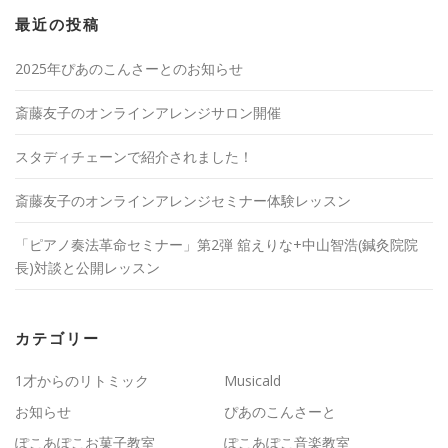
最近の投稿
2025年ぴあのこんさーとのお知らせ
斎藤友子のオンラインアレンジサロン開催
スタディチェーンで紹介されました！
斎藤友子のオンラインアレンジセミナー体験レッスン
「ピアノ奏法革命セミナー」第2弾 舘えりな+中山智浩(鍼灸院院
長)対談と公開レッスン
カテゴリー
1才からのリトミック
Musicald
お知らせ
ぴあのこんさーと
ぽこあぽこお菓子教室
ぽこあぽこ音楽教室