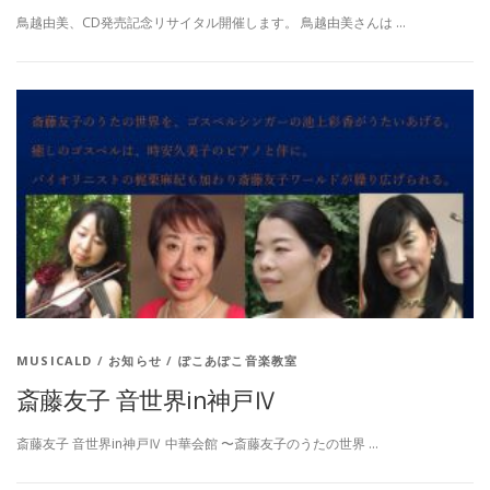
鳥越由美、CD発売記念リサイタル開催します。 鳥越由美さんは …
MUSICALD
/
お知らせ
/
ぽこあぽこ音楽教室
斎藤友子 音世界in神戸Ⅳ
斎藤友子 音世界in神戸Ⅳ 中華会館 〜斎藤友子のうたの世界 …