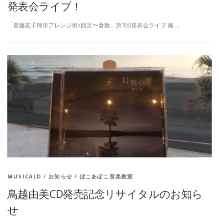
発表会ライブ！
「斎藤友子簡単アレンジ術♪西宮〜倉敷」第3回発表会ライブ 無 …
MUSICALD
/
お知らせ
/
ぽこあぽこ音楽教室
鳥越由美CD発売記念リサイタルのお知ら
せ