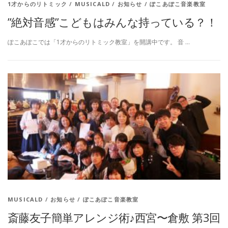
1才からのリトミック
/
MUSICALD
/
お知らせ
/
ぽこあぽこ音楽教室
”絶対音感”こどもはみんな持っている？！
ぽこあぽこでは「1才からのリトミック教室」を開講中です。 音 …
MUSICALD
/
お知らせ
/
ぽこあぽこ音楽教室
斎藤友子簡単アレンジ術♪西宮〜倉敷 第3回