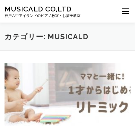
コンテンツへスキップ
MUSICALD CO,LTD
メニュー
神戸六甲アイランドのピアノ教室・お菓子教室
HOME
ぽこあぽこ河越音楽教室
カテゴリー:
MUSICALD
ぽこあぽこ河越お菓子教室
MUSICALD
CONTACT