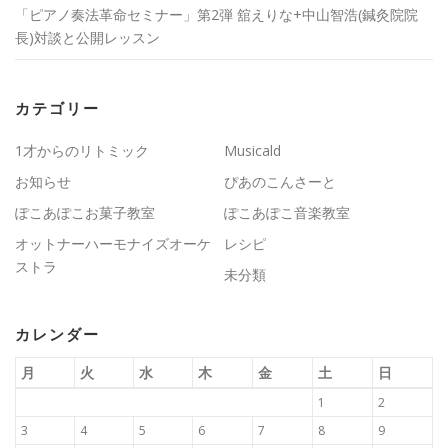
「ピアノ奏法革命セミナー」第2弾 舘えりな+中山智浩(鍼灸院院
長)対談と公開レッスン
カテゴリー
1才からのリトミック
Musicald
お知らせ
ぴあのこんさーと
ぽこあぽこお菓子教室
ぽこあぽこ音楽教室
オットナーハーモナイズオーケ
レシピ
ストラ
未分類
カレンダー
月
火
水
木
金
土
日
1
2
3
4
5
6
7
8
9