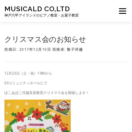
コンテンツへスキップ
MUSICALD CO,LTD
メニュー
神戸六甲アイランドのピアノ教室・お菓子教室
HOME
ぽこあぽこ河越音楽教室
クリスマス会のお知らせ
投稿日:
2017年12月10日
投稿者:
敦子河越
ぽこあぽこ河越お菓子教室
MUSICALD
CONTACT
12月23日（土・祝）14時から
E6コミュニティホールにて
ぽこあぽこ河越音楽教室クリスマス会を開催します！