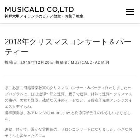
コンテンツへスキップ
MUSICALD CO,LTD
メニュー
神戸六甲アイランドのピアノ教室・お菓子教室
HOME
ぽこあぽこ河越音楽教室
2018年クリスマスコンサート＆パー
ティー
ぽこあぽこ河越お菓子教室
MUSICALD
CONTACT
投稿日:
2018年12月20日
投稿者:
MUSICALD-ADMIN
ぽこあぽこ河越音楽教室のクリスマスコンサート&パーティ終わりました〜
プログラムは、ほぼ連弾〜私と連弾、親子で連弾、姉妹で連弾〜クリスマス
の曲や、美女と野獣、残酷な天使のテーゼなど、斎藤友子先生アレンジのイ
エスタデイもね。
講師演奏は、私アレンジのmoon glow と樹原涼子先生のやさしいまなざし
を。
終始、静かで、温かな雰囲気の、サロンコンサートになりました。小さなお
子さんも多かったのに…