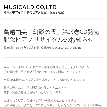
コンテンツへスキップ
MUSICALD CO,LTD
メ
神戸六甲アイランドのピアノ教室・お菓子教室
HOME
ぽこあぽこ河越音楽教室
鳥越由美「幻影の雫」第弐巻CD発売
記念ピアノリサイタルのお知らせ
ぽこあぽこ河越お菓子教室
MUSICALD
CONTACT
投稿日:
2019年10月5日
投稿者:
MUSICALD-ADMIN
今年1月20日のCD「幻影の雫」第壱巻発売記念リサイタルに続いて
「幻影の雫」第弐巻発売記念リサイタルを開催いたします！
今回はCD以外にも樹原涼子作品集の中からも演奏いたします！
鳥越由美さんは、岡山県津山在住のピアニスト〜
是非、関西の皆様にお聴きいただきたいです。
心洗われるピアノの音〜このCDを聴くと心か落ち着きます。
その素晴らしい演奏を、生で聴く機会は、なかなかないので、是非この機会