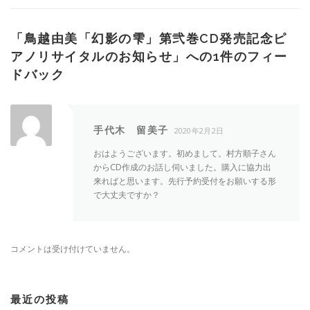
「
鳥越由美「幻影の雫」第弐巻CD発売記念ピ
アノリサイタルのお知らせ
」への1件のフィー
ドバック
手代木 留美子
2020年2月2日
おはようございます。初めまして。村方順子さん
からCD作成のお話し伺いました。購入に協力出
来ればと思います。先行予約受付をお願いする形
で大丈夫ですか？
コメントは受け付けていません。
最近の投稿