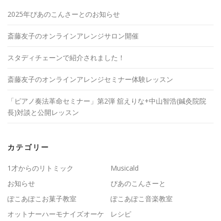
2025年ぴあのこんさーとのお知らせ
斎藤友子のオンラインアレンジサロン開催
スタディチェーンで紹介されました！
斎藤友子のオンラインアレンジセミナー体験レッスン
「ピアノ奏法革命セミナー」第2弾 舘えりな+中山智浩(鍼灸院院
長)対談と公開レッスン
カテゴリー
1才からのリトミック
Musicald
お知らせ
ぴあのこんさーと
ぽこあぽこお菓子教室
ぽこあぽこ音楽教室
オットナーハーモナイズオーケ
レシピ